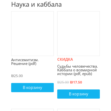
Наука и каббала
СКИДКА
Антисемитизм.
Решение (pdf)
Судьбы человечества.
Каббала о всемирной
истории (pdf, epub)
₪
25.00
Первоначальная
Текущая
₪
25.00
₪
17.50
В корзину
цена
цена:
В корзину
составляла
₪17.50.
₪25.00.