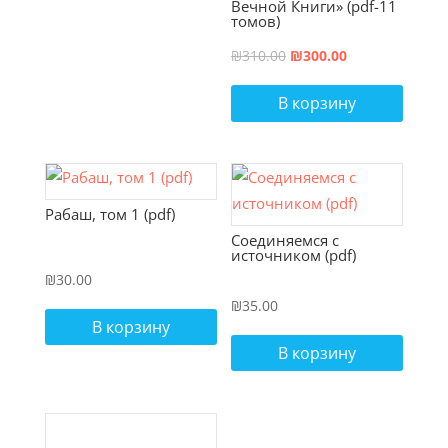
Вечной Книги» (pdf-11
томов)
Первоначальная
Текущая
₪
310.00
₪
300.00
цена
цена:
В корзину
составляла
₪300.00.
₪310.00.
Рабаш, том 1 (pdf)
Соединяемся с
источником (pdf)
₪
30.00
₪
35.00
В корзину
В корзину