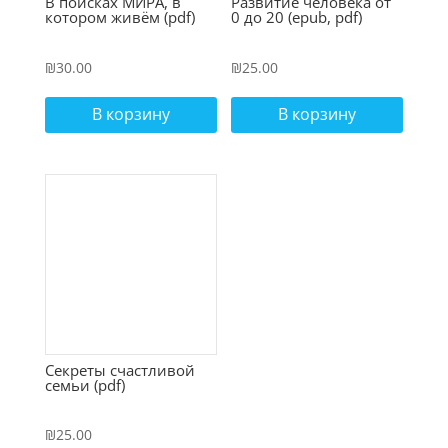
В поисках МИРА, в
Развитие человека от
котором живём (pdf)
0 до 20 (epub, pdf)
₪
30.00
₪
25.00
В корзину
В корзину
Секреты счастливой
семьи (pdf)
₪
25.00