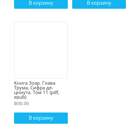
В корзину
В корзину
Книга Зоар. Глава
Трума, Сифра де-
цниута. Том 11 (pdf,
epub)
₪
30.00
В корзину