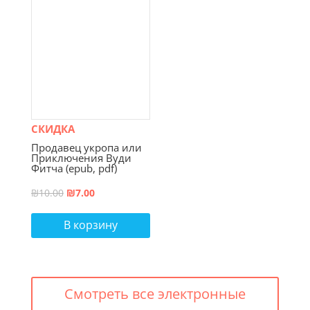
СКИДКА
Продавец укропа или
Приключения Вуди
Фитча (epub, pdf)
Первоначальная
Текущая
₪
10.00
₪
7.00
цена
цена:
В корзину
составляла
₪7.00.
₪10.00.
Смотреть все электронные