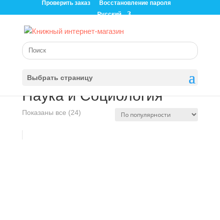
Проверить заказ
Восстановление пароля
Русский
Главная
/
Магазин
/ Наука и Социология
Выбрать страницу
Наука и Социология
Сортировка:
Показаны все (24)
по
популярности