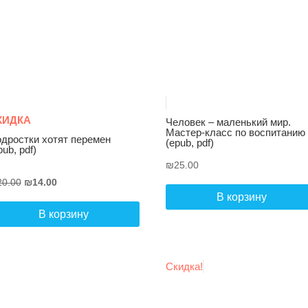
КИДКА
Человек – маленький мир.
Мастер-класс по воспитанию
дростки хотят перемен
(epub, pdf)
pub, pdf)
₪
25.00
Первоначальная
Текущая
20.00
₪
14.00
В корзину
цена
цена:
составляла
₪14.00.
В корзину
₪20.00.
Скидка!