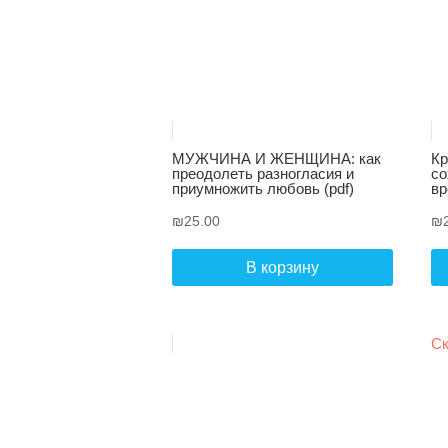
МУЖЧИНА И ЖЕНЩИНА: как
Кр
преодолеть разногласия и
со
приумножить любовь (pdf)
вр
₪
25.00
₪
В корзину
Ск