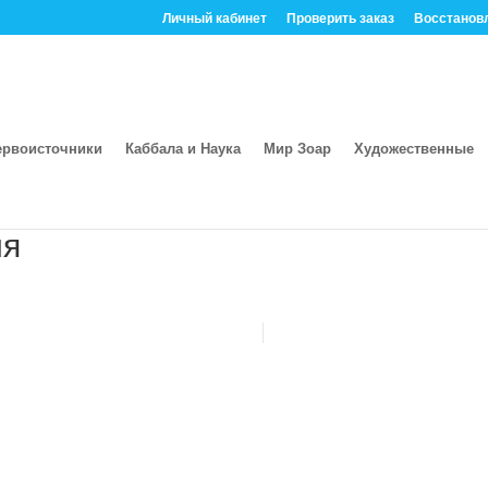
Личный кабинет
Проверить заказ
Восстанов
ервоисточники
Каббала и Наука
Мир Зоар
Художественные
 е-книга - Социология
ия