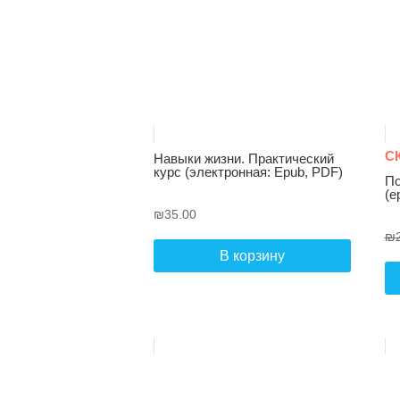
С
Навыки жизни. Практический
курс (электронная: Epub, PDF)
По
(e
₪
35.00
₪
В корзину