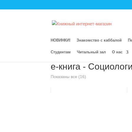
НОВИНКИ!
Знакомство с каббалой
П
Студентам
Читальный зал
О нас
Главная
/
Магазин
/
Электронная книга
/
е-книга - Социолог
Сортировка:
Показаны все (16)
по
популярности