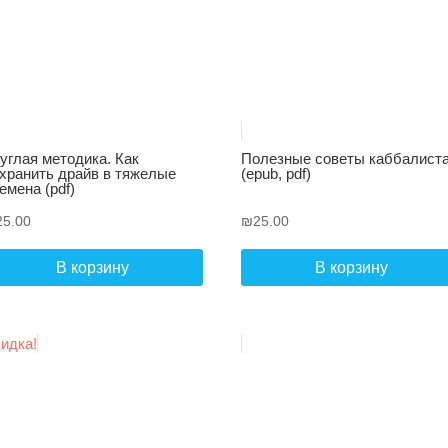
углая методика. Как
Полезные советы каббалист
хранить драйв в тяжелые
(epub, pdf)
емена (pdf)
25.00
₪
25.00
В корзину
В корзину
идка!