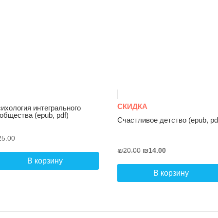
СКИДКА
ихология интегрального
общества (epub, pdf)
Счастливое детство (epub, pd
25.00
Первоначальная
Текущая
₪
20.00
₪
14.00
В корзину
цена
цена:
составляла
₪14.00.
В корзину
₪20.00.