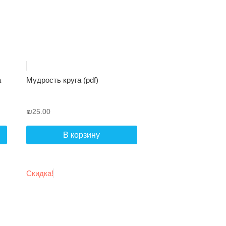
а
Мудрость круга (pdf)
₪
25.00
В корзину
Скидка!