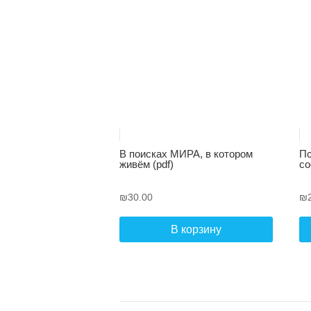
В поисках МИРА, в котором
Пс
живём (pdf)
со
₪
30.00
₪
В корзину