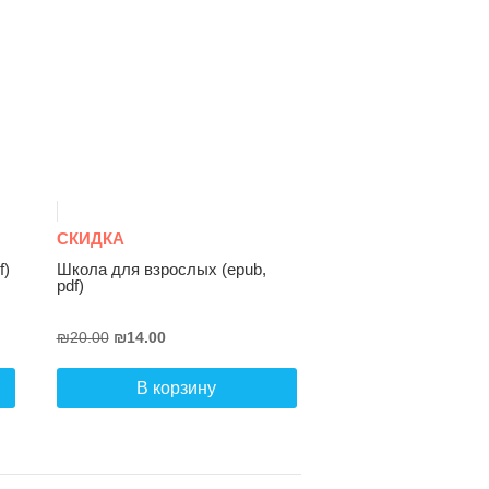
СКИДКА
f)
Школа для взрослых (epub,
pdf)
Первоначальная
Текущая
₪
20.00
₪
14.00
цена
цена:
составляла
₪14.00.
В корзину
₪20.00.