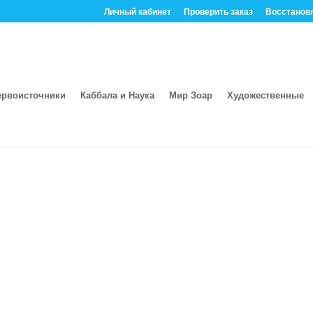
Личный кабинет
Проверить заказ
Восстанов
ервоисточники
Каббала и Наука
Мир Зоар
Художественные
 е-книга - Сказки