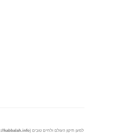
p://kabbalah.info
) למען תיקון העולם ולחיים טובים