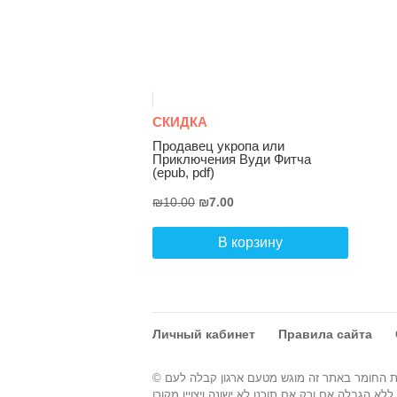
СКИДКА
Продавец укропа или
Приключения Вуди Фитча
(epub, pdf)
Первоначальная
Текущая
₪
10.00
₪
7.00
цена
цена:
составляла
₪7.00.
В корзину
₪10.00.
Личный кабинет
Правила сайта