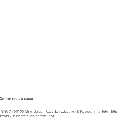
Свяжитесь с нами
© כל הזכויות שמורות החומר באתר זה מוגש מטעם ארגון קבלה לעם (Bnei Baruch Kabbalah Education & Research Institute -
htt
יותר. בשל כך הוא מותר לשימוש והפצה ללא הגבלה אם ורק אם תוכנו לא ישונה ויצויין מקורו.