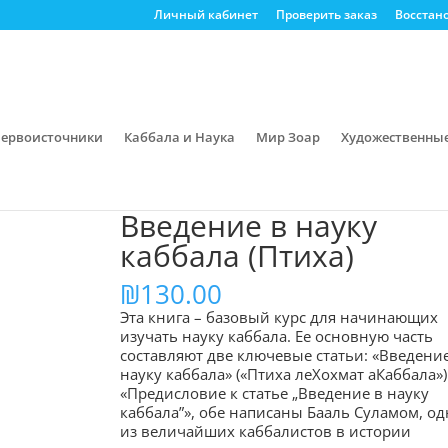
Личный кабинет
Проверить заказ
Восстан
ервоисточники
Каббала и Наука
Мир Зоар
Художественны
/ Введение в науку каббала (Птиха)
Введение в науку
каббала (Птиха)
₪
130.00
Эта книга – базовый курс для начинающих
изучать науку каббала. Ее основную часть
составляют две ключевые статьи: «Введение
науку каббала» («Птиха леХохмат аКаббала»)
«Предисловие к статье „Введение в науку
каббала”», обе написаны Бааль Суламом, о
из величайших каббалистов в истории