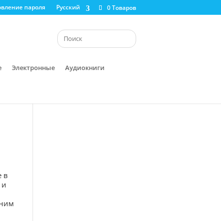
овление пароля
Русский
0 Товаров
е
Электронные
Аудиокниги
 в
 и
дним