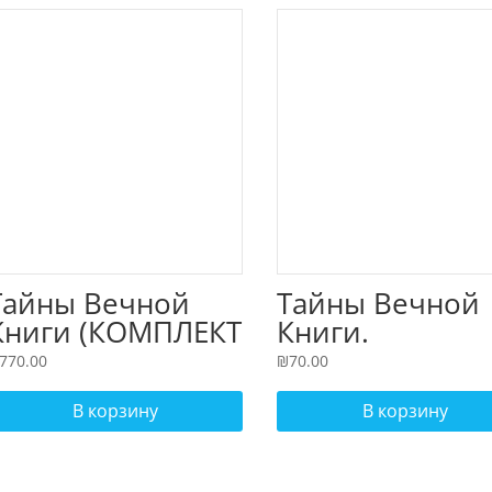
Тайны Вечной
Тайны Вечной
Книги (КОМПЛЕКТ
Книги.
из 11 томов)
Каббалистичес
770.00
₪
70.00
й комментарий
Торе, том 10
В корзину
В корзину