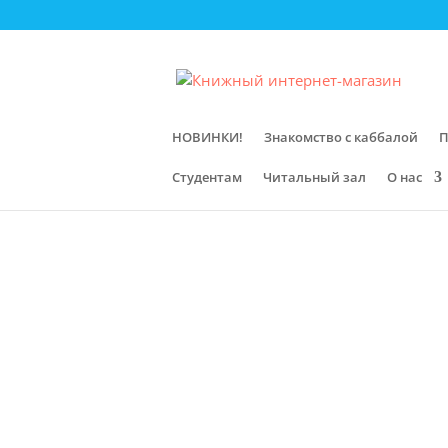
НОВИНКИ!
Знакомство с каббалой
П
Студентам
Читальный зал
О нас
Главная
/
Магазин
/
Первоисточники
НОВИНКА