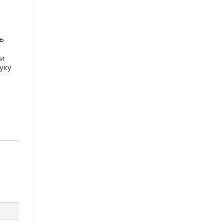
ь
 и
уку