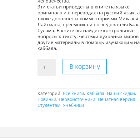
человечества.
Эти статьи приведены в книге на языке
оригинала и в переводах на русский язык, а
также дополнены комментариями Михаэля
Лайтмана, преемника и последователя Баал
Сулама. В книге вы найдете контрольные
вопросы к тексту, чертежи духовных миров
другие материалы в помощь изучающим на
каббала.
Количество
В корзину
товара
Введение
в
науку
каббала
Категорий:
Все книги
,
Каббала
,
Наши скидки
,
(Птиха)
Новинки
,
Первоисточники
,
Печатная версия
,
Студентам
,
Учебники