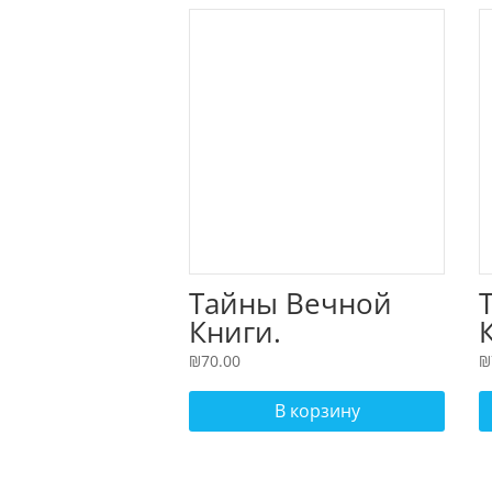
Тайны Вечной
Книги.
Каббалистически
₪
70.00
₪
й комментарий к
Торе, том 3
В корзину