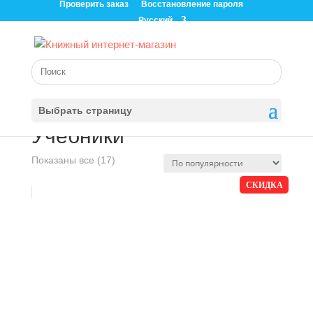
Проверить заказ
Восстановление пароля
Русский
Главная
/
Магазин
/ Учебники
Выбрать страницу
Учебники
Сортировка:
Показаны все (17)
по
СКИДКА
популярности