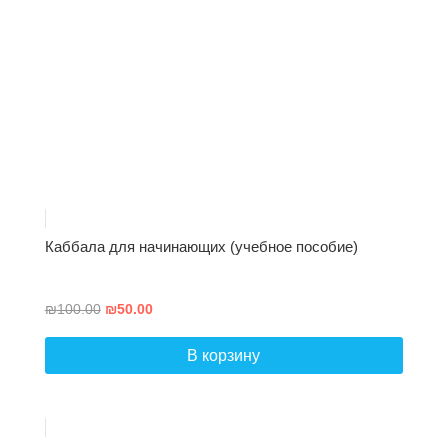
Каббала для начинающих (учебное пособие)
Первоначальная
Текущая
₪
100.00
₪
50.00
цена
цена:
составляла
₪50.00.
В корзину
₪100.00.