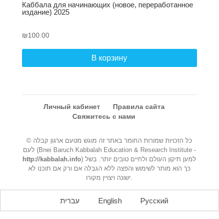
Каббала для начинающих (новое, переработанное
издание) 2025
₪
100.00
В корзину
Личный кабинет
Правила сайта
Свяжитесь с нами
© כל הזכויות שמורות החומר באתר זה מוגש מטעם ארגון קבלה
לעם (Bnei Baruch Kabbalah Education & Research Institute -
http://kabbalah.info
) למען תיקון העולם ולחיים טובים יותר. בשל
כך הוא מותר לשימוש והפצה ללא הגבלה אם ורק אם תוכנו לא
ישונה ויצויין מקורו.
עברית
English
Русский