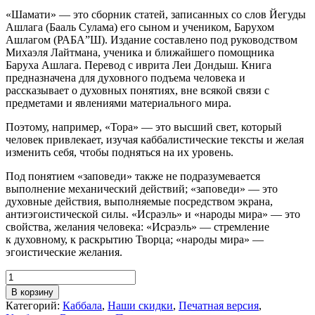
«Шамати» — это сборник статей, записанных со слов Йегуды
Ашлага (Бааль Сулама) его сыном и учеником, Барухом
Ашлагом (РАБА”Ш). Издание составлено под руководством
Михаэля Лайтмана, ученика и ближайшего помощника
Баруха Ашлага. Перевод с иврита Леи Дондыш. Книга
предназначена для духовного подъема человека и
рассказывает о духовных понятиях, вне всякой связи с
предметами и явлениями материального мира.
Поэтому, например, «Тора» — это высший свет, который
человек привлекает, изучая каббалистические тексты и желая
изменить себя, чтобы подняться на их уровень.
Под понятием «заповеди» также не подразумевается
выполнение механический действий; «заповеди» — это
духовные действия, выполняемые посредством экрана,
антиэгоистической силы. «Исраэль» и «народы мира» — это
свойства, желания человека: «Исраэль» — стремление
к духовному, к раскрытию Творца; «народы мира» —
эгоистические желания.
Количество
товара
В корзину
Шамати
Категорий:
Каббала
,
Наши скидки
,
Печатная версия
,
(книга