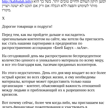
http://kabbalah.info
) למען תיקון העולם ולחיים טובים יותר. בשל כך הוא
מותר לשימוש והפצה ללא הגבלה אם ורק אם תוכנו לא ישונה ויצויין
מקורו.
X
Дорогие товарищи и подруги!
Перед тем, как вы пройдете дальше и насладитесь
оригинальным контентом на сайте, мы хотели бы пригласить
вас стать нашими партнерами в предприятии по
распространению ассоциации «Бней Барух - лаАм».
На сегодняшний день мы распространили беспрецедентное
количество ценного и уникального материала по всему миру,
и все это благодаря вам, тысячам преданных волонтеров.
Но этого недостаточно. День ото дня мир впадает во все более
острый кризис во всех сферах жизни, и ему необходимы
материалы, которые может предоставить только наша
организация − контент, объясняющий важность отношений
между людьми и приближающий их к разрешению всех
кризисов.
Вот почему сейчас, более чем когда-либо, мы приглашаем вас
делать финансовые пожертвования и участвовать в