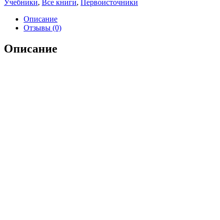
Учебники
,
Все книги
,
Первоисточники
мини-
формата,
Описание
подарочное
Отзывы (0)
издание)
Описание