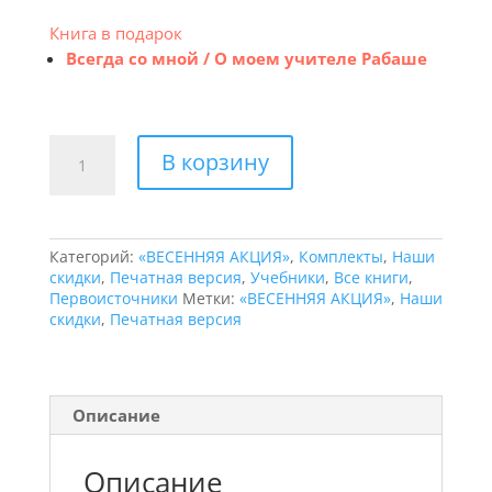
Книга в подарок
Всегда со мной / О моем учителе Рабаше
Количество
В корзину
товара
Комплект
“Ступени
Возвышения”
(2
Категорий:
«ВЕСЕННЯЯ АКЦИЯ»
,
Комплекты
,
Наши
тома)
скидки
,
Печатная версия
,
Учебники
,
Все книги
,
+
Первоисточники
Метки:
«ВЕСЕННЯЯ АКЦИЯ»
,
Наши
книга
скидки
,
Печатная версия
"Всегда
со
мной"
в
ПОДАРОК
Описание
Описание