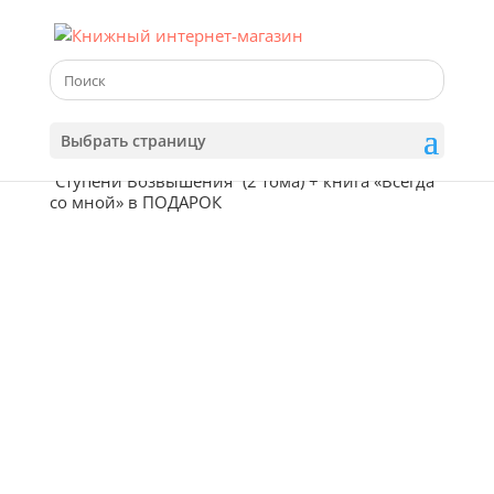
Выбрать страницу
Главная
/
Магазин
/
Первоисточники
/ Комплект
“Ступени Возвышения” (2 тома) + книга «Всегда
со мной» в ПОДАРОК