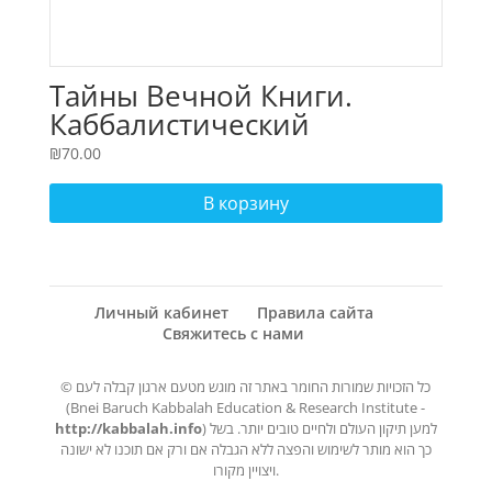
Тайны Вечной Книги.
Каббалистический
комментарий к Торе. Том 4
₪
70.00
В корзину
Личный кабинет
Правила сайта
Свяжитесь с нами
© כל הזכויות שמורות החומר באתר זה מוגש מטעם ארגון קבלה לעם
(Bnei Baruch Kabbalah Education & Research Institute -
http://kabbalah.info
) למען תיקון העולם ולחיים טובים יותר. בשל
כך הוא מותר לשימוש והפצה ללא הגבלה אם ורק אם תוכנו לא ישונה
ויצויין מקורו.