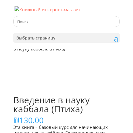
Выбрать страницу
Главная
/
Магазин
/
Первоисточники
/ Введение
в науку каббала (Птиха)
НОВИНКА
Введение в науку
каббала (Птиха)
₪
130.00
Эта книга – базовый курс для начинающих
изучать науку каббала. Ее основную часть