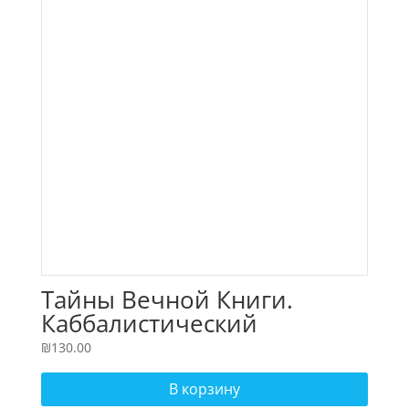
Тайны Вечной Книги.
Каббалистический
комментарий к Торе.
₪
130.00
Комплект из 2-х томов.
В корзину