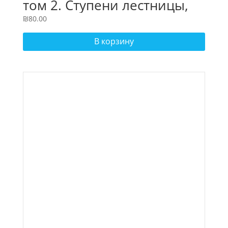
том 2. Ступени лестницы,
статьи 1986 года
₪
80.00
В корзину