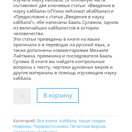
составляют две ключевые статьи: «Введение в
науку каббала» («Птиха леХохмат аКаббала») и
«Предисловие к статье „Введение в науку
каббала”», обе написаны Бааль Суламом, одним
из величайших каббалистов в истории
человечества.
Эти статьи приведены в книге на языке
оригинала и в переводах на русский язык, а
также дополнены комментариями Михаэля
Лайтмана, преемника и последователя Бааль
Сулама. В книге вы найдете контрольные
вопросы к тексту, чертежи духовных миров и
другие материалы в помощь изучающим науку
каббала.
Количество
В корзину
товара
Введение
в
науку
каббала
Категорий:
Все книги
,
Каббала
,
Наши скидки
,
(Птиха)
Новинки
,
Первоисточники
,
Печатная версия
,
Студентам
,
Учебники