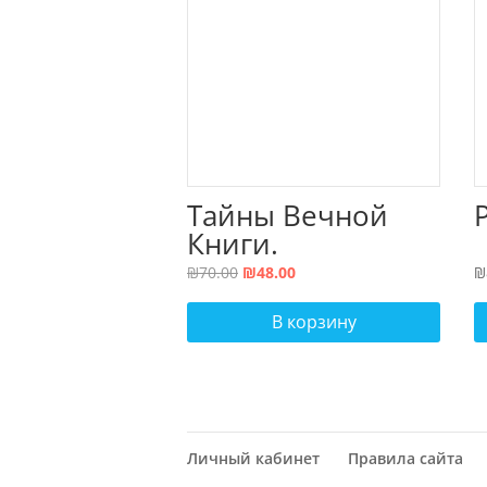
Тайны Вечной
Книги.
Каббалистически
Первоначальная
Текущая
₪
70.00
₪
48.00
₪
й комментарий к
цена
цена:
Торе, том 2
В корзину
составляла
₪48.00.
₪70.00.
Личный кабинет
Правила сайта