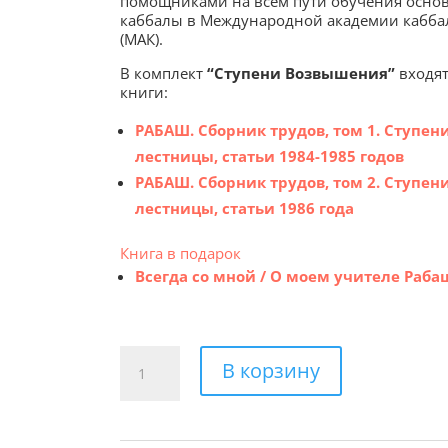
помощниками на всём пути обучения осно
каббалы в Международной академии кабб
(МАК).
В комплект
“Ступени Возвышения”
входя
книги:
РАБАШ. Сборник трудов, том 1. Ступен
лестницы, статьи 1984-1985 годов
РАБАШ. Сборник трудов, том 2. Ступен
лестницы, статьи 1986 года
Книга в подарок
Всегда со мной / О моем учителе Раба
Количество
В корзину
товара
Комплект
“Ступени
Возвышения”