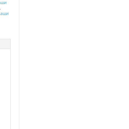
аши
,
Наши