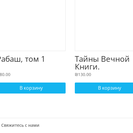
Рабаш, том 1
Тайны Вечной
Книги.
Каббалистичес
80.00
₪
130.00
й комментарий
Торе. Комплек
В корзину
В корзину
из 2-х томов.
Свяжитесь с нами