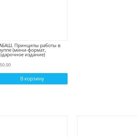
АБАШ. Принципы работы в
руппе (мини-формат,
одарочное издание)
50.00
В корзину