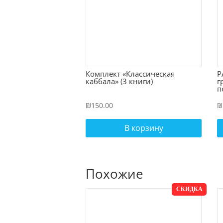
Комплект «Классическая
Р
каббала» (3 книги)
г
п
₪
150.00
₪
В корзину
Похожие
СКИДКА