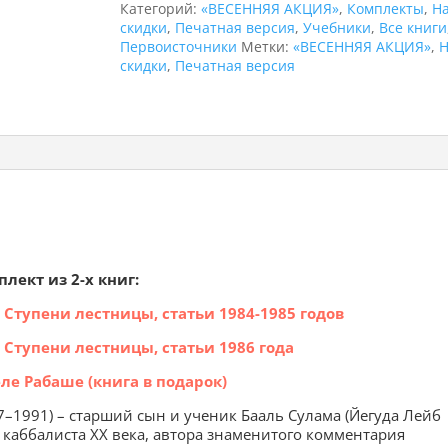
(2
Категорий:
«ВЕСЕННЯЯ АКЦИЯ»
,
Комплекты
,
Н
тома)
скидки
,
Печатная версия
,
Учебники
,
Все книги
+
Первоисточники
Метки:
«ВЕСЕННЯЯ АКЦИЯ»
,
книга
скидки
,
Печатная версия
"Всегда
со
мной"
в
ПОДАРОК
ект из 2-х книг:
 Ступени лестницы, статьи 1984-1985 годов
 Ступени лестницы, статьи 1986 года
ле Рабаше (книга в подарок)
1991) – старший сын и ученик Бааль Сулама (Йегуда Лейб
о каббалиста XX века, автора знаменитого комментария