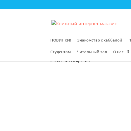
НОВИНКИ!
Знакомство с каббалой
П
Студентам
Читальный зал
О нас
Главная
/
Магазин
/
Первоисточники
мной» в ПОДАРОК