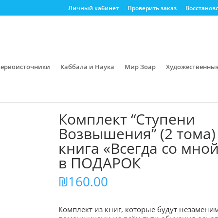
Личный кабинет
Проверить заказ
Восстанов
ервоисточники
Каббала и Наука
Мир Зоар
Художественны
/ Комплект “Ступени Возвышения” (2 тома) + книга «Всегда 
Комплект “Ступени
Возвышения” (2 тома)
книга «Всегда со мно
в ПОДАРОК
₪
160.00
Комплект из книг, которые будут незамен