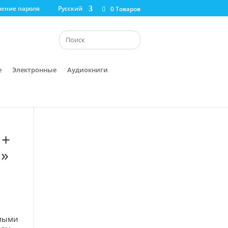
ление пароля
Русский
0 Товаров
е
Электронные
Аудиокниги
со
 +
й»
имыми