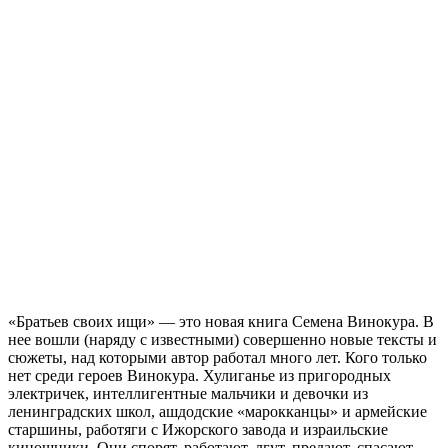
«Братьев своих ищи» — это новая книга Семена Винокура. В
нее вошли (наряду с известными) совершенно новые тексты и
сюжеты, над которыми автор работал много лет. Кого только
нет среди героев Винокура. Хулиганье из пригородных
электричек, интеллигентные мальчики и девочки из
ленинградских школ, ашдодские «марокканцы» и армейские
старшины, работяги с Ижорского завода и израильские
киношники. Они спорят, работают, лгут, предают, спасают