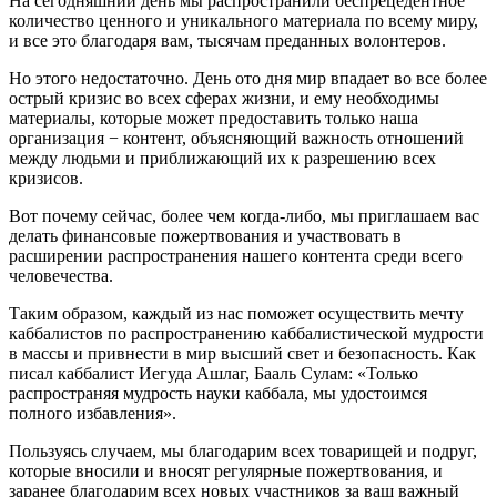
На сегодняшний день мы распространили беспрецедентное
количество ценного и уникального материала по всему миру,
и все это благодаря вам, тысячам преданных волонтеров.
Но этого недостаточно. День ото дня мир впадает во все более
острый кризис во всех сферах жизни, и ему необходимы
материалы, которые может предоставить только наша
организация − контент, объясняющий важность отношений
между людьми и приближающий их к разрешению всех
кризисов.
Вот почему сейчас, более чем когда-либо, мы приглашаем вас
делать финансовые пожертвования и участвовать в
расширении распространения нашего контента среди всего
человечества.
Таким образом, каждый из нас поможет осуществить мечту
каббалистов по распространению каббалистической мудрости
в массы и привнести в мир высший свет и безопасность. Как
писал каббалист Иегуда Ашлаг, Бааль Сулам: «Только
распространяя мудрость науки каббала, мы удостоимся
полного избавления».
Пользуясь случаем, мы благодарим всех товарищей и подруг,
которые вносили и вносят регулярные пожертвования, и
заранее благодарим всех новых участников за ваш важный