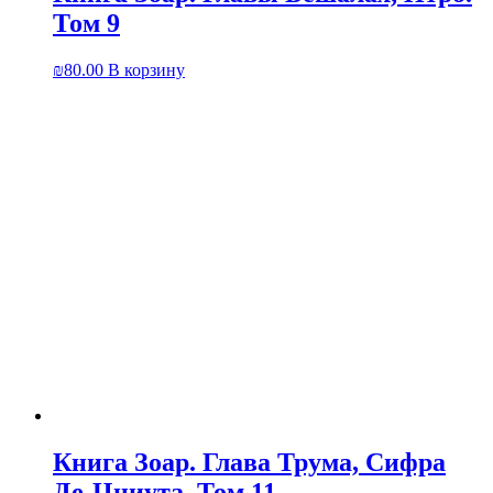
Том 9
₪
80.00
В корзину
Книга Зоар. Глава Трума, Сифра
Де-Цниута. Том 11