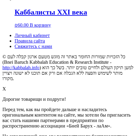
Каббалисты XXI века
₪
60.00
В корзину
Личный кабинет
Правила сайта
Свяжитесь с нами
© כל הזכויות שמורות החומר באתר זה מוגש מטעם ארגון קבלה לעם
(Bnei Baruch Kabbalah Education & Research Institute -
http://kabbalah.info
) למען תיקון העולם ולחיים טובים יותר. בשל כך הוא
מותר לשימוש והפצה ללא הגבלה אם ורק אם תוכנו לא ישונה ויצויין
מקורו.
X
Дорогие товарищи и подруги!
Перед тем, как вы пройдете дальше и насладитесь
оригинальным контентом на сайте, мы хотели бы пригласить
вас стать нашими партнерами в предприятии по
распространению ассоциации «Бней Барух - лаАм».