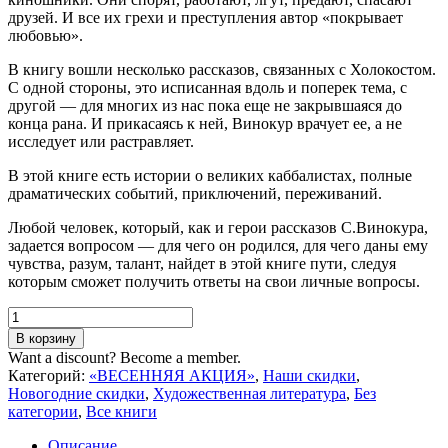
друзей. И все их грехи и преступления автор «покрывает
любовью».
В книгу вошли несколько рассказов, связанных с Холокостом.
С одной стороны, это исписанная вдоль и поперек тема, с
другой — для многих из нас пока еще не закрывшаяся до
конца рана. И прикасаясь к ней, Винокур врачует ее, а не
исследует или растравляет.
В этой книге есть истории о великих каббалистах, полные
драматических событий, приключений, переживаний.
Любой человек, который, как и герои рассказов С.Винокура,
задается вопросом — для чего он родился, для чего даны ему
чувства, разум, талант, найдет в этой книге пути, следуя
которым сможет получить ответы на свои личные вопросы.
Количество
товара
В корзину
Братьев
Want a discount? Become a member.
своих
Категорий:
«ВЕСЕННЯЯ АКЦИЯ»
,
Наши скидки
,
ищи...
Новогодние скидки
,
Художественная литература
,
Без
категории
,
Все книги
Описание