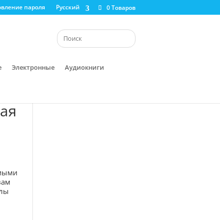
овление пароля
Русский
0 Товаров
е
Электронные
Аудиокниги
кая
имыми
вам
алы