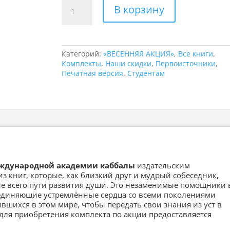
Количество
В корзину
товара
Комплект
"Классическая
каббала"
(3
Категорий:
«ВЕСЕННЯЯ АКЦИЯ»
,
Все книги
,
книги)
Комплекты
,
Наши скидки
,
Первоисточники
,
Печатная версия
,
Студентам
еждународной академии каббалы
издательским
з книг, которые, как близкий друг и мудрый собеседник,
ие всего пути развития души. Это незаменимые помощники 
оединяющие устремлённые сердца со всеми поколениями
вшихся в этом мире, чтобы передать свои знания из уст в
для приобретения комплекта по акции предоставляется