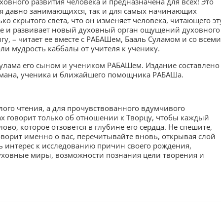
уховного развития человека и предназначена для всех! Это
я давно занимающихся, так и для самых начинающих
ко скрытого света, что он изменяет человека, читающего эт
дце и развивает новый духовный орган ощущений духовного
игу, – читает ее вместе с РАБАШем, Бааль Суламом и со всеми
ли мудрость каббалы от учителя к ученику.
Сулама его сыном и учеником РАБАШем. Издание составлено
тмана, ученика и ближайшего помощника РАБАШа.
глого чтения, а для прочувствованного вдумчивого
х говорит только об отношении к Творцу, чтобы каждый
ово, которое отзовется в глубине его сердца. Не спешите,
оворит именно о вас, перечитывайте вновь, открывая слой
ть интерес к исследованию причин своего рождения,
уховные миры, возможности познания цели творения и