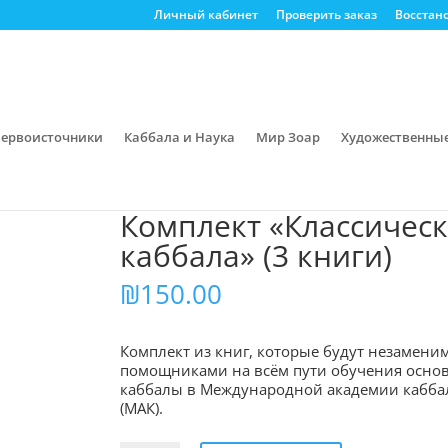
Личный кабинет
Проверить заказ
Восстан
ервоисточники
Каббала и Наука
Мир Зоар
Художественны
/ Комплект «Классическая каббала» (3 книги)
Комплект «Классичес
каббала» (3 книги)
₪
150.00
Комплект из книг, которые будут незамен
помощниками на всём пути обучения осно
каббалы в Международной академии кабб
(МАК).