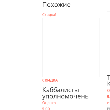
Похожие
Скидка!
СКИДКА
Каббалисты
О
уполномочены
5
сообщить
Оценка
и
5.00
₪