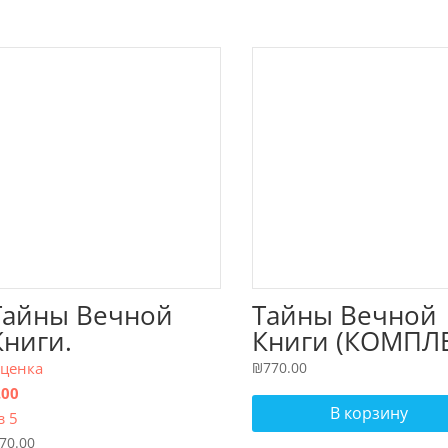
Тайны Вечной
Тайны Вечной
Книги.
Книги (КОМПЛ
Каббалистически
из 11 томов)
ценка
₪
770.00
й комментарий к
.00
Торе, том 6
В корзину
з 5
70.00