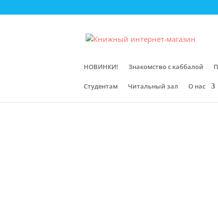
НОВИНКИ!
Знакомство с каббалой
П
Студентам
Читальный зал
О нас
Главная
/
Магазин
/
Первоисточники