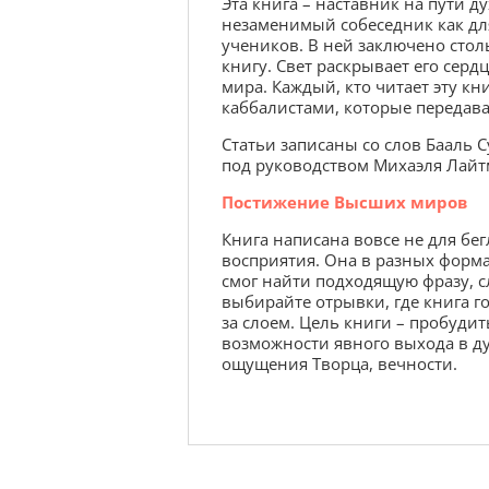
Эта книга – наставник на пути д
незаменимый собеседник как дл
учеников. В ней заключено столь
книгу. Свет раскрывает его сер
мира. Каждый, кто читает эту кн
каббалистами, которые передава
Статьи записаны со слов Бааль 
под руководством Михаэля Лай
Постижение Высших миров
Книга написана вовсе не для бе
восприятия. Она в разных форма
смог найти подходящую фразу, сл
выбирайте отрывки, где книга г
за слоем. Цель книги – пробуди
возможности явного выхода в д
ощущения Творца, вечности.