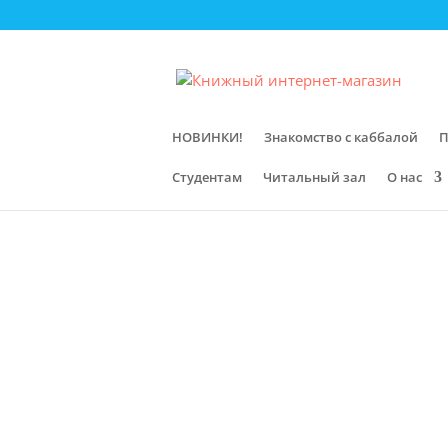
НОВИНКИ!
Знакомство с каббалой
П
Студентам
Читальный зал
О нас
Главная
/
Магазин
/
Мир книги Зоар