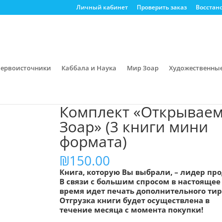
Личный кабинет
Проверить заказ
Восстан
ервоисточники
Каббала и Наука
Мир Зоар
Художественны
/ Комплект «Открываем Зоар» (3 книги мини формата)
Комплект «Открывае
Зоар» (3 книги мини
формата)
₪
150.00
Книга, которую Вы выбрали, – лидер пр
В связи с большим спросом в настоящее
время идет печать дополнительного тир
Отгрузка книги будет осуществлена в
течение месяца с момента покупки!