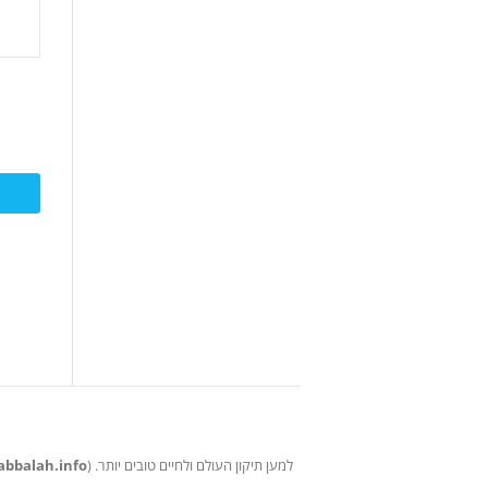
abbalah.info
) למען תיקון העולם ולחיים טובים יותר.