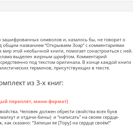
 зашифрованных символов и, казалось бы, не говорит о
д общим названием “Открываем Зоар” с комментариями
 мир этой необычной книги, помогает сонастроиться с ней.
Сулама выделен жирным шрифтом. Комментарий
средственно под текстом оригинала. В конце каждой книги
листических терминов, присутствующих в тексте.
мплект из 3-х книг:
дый переплёт, мини-формат]
войства. Человек должен обрести свойства всех букв
малхут и отдачи-бины) и “написать” на своем сердце-
как сказано: “Запиши ее [Тору] на сердце своём!”