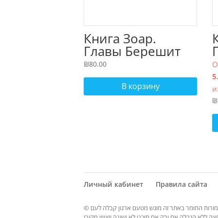
Книга Зоар.
Главы Берешит
(часть 2), Ноах.
₪
80.00
О
Том 3
5
В корзину
и
₪
Личный кабинет
Правила сайта