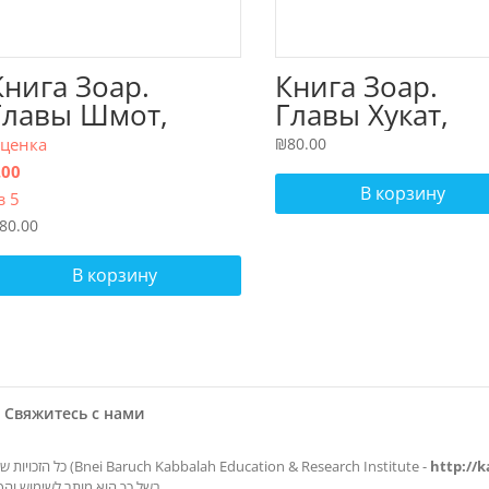
Книга Зоар.
Книга Зоар.
Главы Шмот,
Главы Хукат,
Ваэра, Бо. Том 8
Балак. Том 18
ценка
₪
80.00
.00
В корзину
з 5
80.00
В корзину
Свяжитесь с нами
© כל הזכויות שמורות החומר באתר זה מוגש מטעם ארגון קבלה לעם (Bnei Baruch Kabbalah Education & Research Institute -
http://k
בשל כך הוא מותר לשימוש והפצה ללא הגבלה אם ורק אם תוכנו לא ישונה ויצויין מקורו.