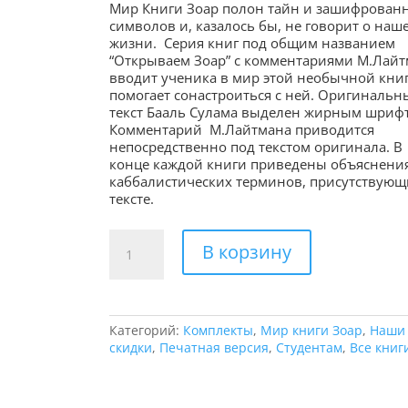
Мир Книги Зоар полон тайн и зашифрован
символов и, казалось бы, не говорит о наш
жизни. Серия книг под общим названием
“Открываем Зоар” с комментариями М.Лай
вводит ученика в мир этой необычной книг
помогает сонастроиться с ней. Оригинальн
текст Бааль Сулама выделен жирным шриф
Комментарий М.Лайтмана приводится
непосредственно под текстом оригинала. В
конце каждой книги приведены объяснени
каббалистических терминов, присутствующ
тексте.
Количество
В корзину
товара
Комплект
"Открываем
Зоар"
(3
Категорий:
Комплекты
,
Мир книги Зоар
,
Наши
книги
скидки
,
Печатная версия
,
Студентам
,
Все книг
мини
формата)