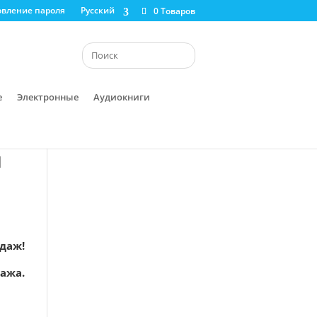
овление пароля
Русский
0 Товаров
е
Электронные
Аудиокниги
м
одаж!
ажа.