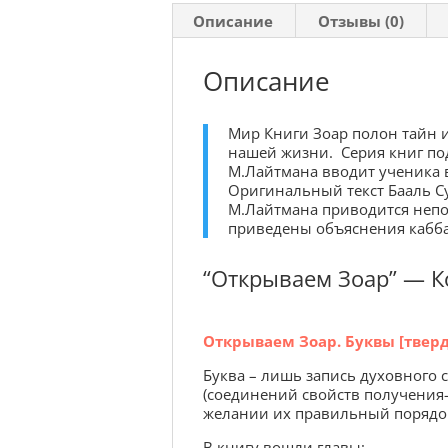
Описание
Отзывы (0)
Описание
Мир Книги Зоар полон тайн и
нашей жизни. Серия книг по
М.Лайтмана вводит ученика в
Оригинальный текст Бааль 
М.Лайтмана приводится непо
приведены объяснения кабба
“Открываем Зоар” — Ко
Открываем Зоар. Буквы [твер
Буква – лишь запись духовного с
(соединений свойств получения-
желании их правильный порядок, 
В книгу вошли главы: