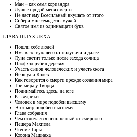
Ман – как семя кориандра
Лучше предай меня смерти
Не даст ему Всесильный вкушать от этого
Собери мне семьдесят мужей
Святое имя из одиннадцати букв
ГЛАВА ШЛАХ ЛЕХА
Пошли себе людей
Имя властвующего от полуночи и далее
Луна светит только после захода солнца
Цлофхад рубил деревья
Участь сынов человеческих и участь скота
Йеошуа и Калев
Как говорится о смерти прежде создания мира
Три мира у Творца
Поднимайтесь здесь, на юге
Разведчики
Человек в мире подобен высшему
Этот мир подобен высшему
Глава собрания
Чем отличается непорочный от смирного
Пещера Махпела
Чтение Торы
Корона Машиаха