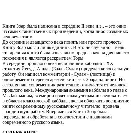
Книга Зоар была написана в середине II века н.э., – это одно
из самых таинственных произведений, когда-либо созданных
человечеством.
До середины двадцатого века понять или просто прочесть
Книгу Зоар могли лишь единицы. И это не случайно – ведь
эта древняя книга была изначально предназначена для нашего
поколения и является раскрытием Торы.
В середине прошлого века величайший каббалист XX
столетия Йегуда Ашлаг (Бааль Сулам) проделал колоссальную
работу. Он написал комментарий «Сулам» (лестница) и
одновременно перевел арамейский язык Зоара на иврит. Но
сегодня наш современник разительно отличается от человека
прошлого века. Международная академия каббалы во главе с
М. Лайтманом, всемирно известным ученым-исследователем
в области классической каббалы, желая облегчить восприятие
книги современному русскоязычному читателю, провела
грандиозную работу. Впервые вся Книга Зоар была
переведена и обработана в соответствии с правилами
современного русского языка.
СОДЕРЖАНИЕ: