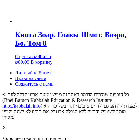
Книга Зоар. Главы Шмот, Ваэра,
Бо. Том 8
Оценка
5.00
из 5
₪
80.00
В корзину
Личный кабинет
Правила сайта
Свяжитесь с нами
© כל הזכויות שמורות החומר באתר זה מוגש מטעם ארגון קבלה לעם
(Bnei Baruch Kabbalah Education & Research Institute -
http://kabbalah.info
) למען תיקון העולם ולחיים טובים יותר. בשל כך הוא
מותר לשימוש והפצה ללא הגבלה אם ורק אם תוכנו לא ישונה ויצויין
מקורו.
X
Дорогие товарищи и подруги!