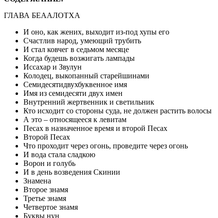
ГЛАВА БЕААЛОТХА
И оно, как жених, выходит из-под хупы его
Счастлив народ, умеющий трубить
И стал ковчег в седьмом месяце
Когда будешь возжигать лампады
Иссахар и Звулун
Колодец, выкопанный старейшинами
Семидесятидвухбуквенное имя
Имя из семидесяти двух имен
Внутренний жертвенник и светильник
Кто исходит со стороны суда, не должен растить волосы
А это – относящееся к левитам
Песах в назначенное время и второй Песах
Второй Песах
Что проходит через огонь, проведите через огонь
И вода стала сладкою
Ворон и голубь
И в день возведения Скинии
Знамена
Второе знамя
Третье знамя
Четвертое знамя
Буквы нун