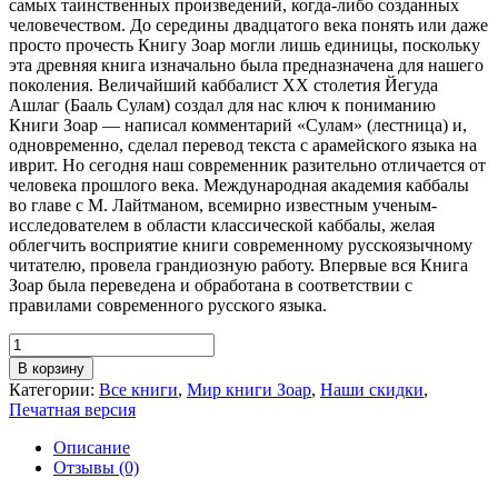
самых таинственных произведений, когда-либо созданных
человечеством. До середины двадцатого века понять или даже
просто прочесть Книгу Зоар могли лишь единицы, поскольку
эта древняя книга изначально была предназначена для нашего
поколения. Величайший каббалист XX столетия Йегуда
Ашлаг (Бааль Сулам) создал для нас ключ к пониманию
Книги Зоар — написал комментарий «Сулам» (лестница) и,
одновременно, сделал перевод текста с арамейского языка на
иврит. Но сегодня наш современник разительно отличается от
человека прошлого века. Международная академия каббалы
во главе с М. Лайтманом, всемирно известным ученым-
исследователем в области классической каббалы, желая
облегчить восприятие книги современному русскоязычному
читателю, провела грандиозную работу. Впервые вся Книга
Зоар была переведена и обработана в соответствии с
правилами современного русского языка.
Количество
товара
В корзину
Книга
Категории:
Все книги
,
Мир книги Зоар
,
Наши скидки
,
Зоар.
Печатная версия
Главы
Беаалотха,
Описание
Шлах
Отзывы (0)
Леха,