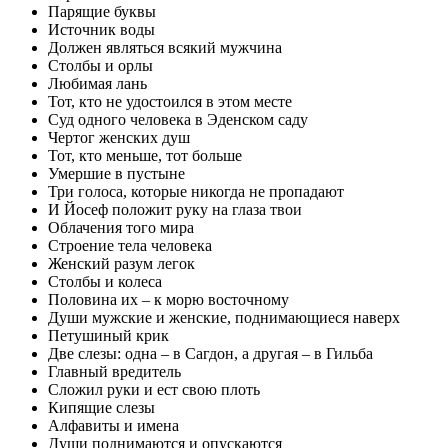
Парящие буквы
Источник воды
Должен являться всякий мужчина
Столбы и орлы
Любимая лань
Тот, кто не удостоился в этом месте
Суд одного человека в Эденском саду
Чертог женских душ
Тот, кто меньше, тот больше
Умершие в пустыне
Три голоса, которые никогда не пропадают
И Йосеф положит руку на глаза твои
Облачения того мира
Строение тела человека
Женский разум легок
Столбы и колеса
Половина их – к морю восточному
Души мужские и женские, поднимающиеся наверх
Петушиный крик
Две слезы: одна – в Сагдон, а другая – в Гильба
Главный вредитель
Сложил руки и ест свою плоть
Кипящие слезы
Алфавиты и имена
Души поднимаются и опускаются