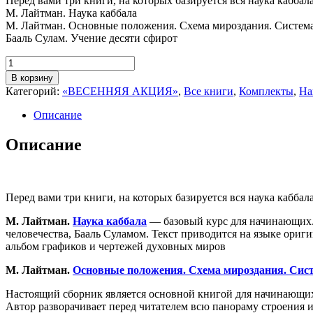
Перед вами три книги, на которых базируется вся наука каббала
М. Лайтман. Наука каббала
М. Лайтман. Основные положения. Схема мироздания. Систем
Бааль Сулам. Учение десяти сфирот
Количество
товара
В корзину
Комплект
Категорий:
«ВЕСЕННЯЯ АКЦИЯ»
,
Все книги
,
Комплекты
,
На
“Основы
мироздания”
Описание
(3
книги)
Описание
Перед вами три книги, на которых базируется вся наука каббала
М. Лайтман.
Наука каббала
— базовый курс для начинающих. 
человечества, Бааль Суламом. Текст приводится на языке ори
альбом графиков и чертежей духовных миров
М. Лайтман.
Основные положения. Схема мироздания. Сис
Настоящий сборник является основной книгой для начинающих
Автор разворачивает перед читателем всю панораму строения 