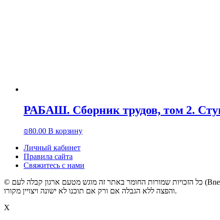
РАБАШ. Сборник трудов, том 2. Сту
₪
80.00
В корзину
Личный кабинет
Правила сайта
Свяжитесь с нами
© קבלה לעם
והפצה ללא הגבלה אם ורק אם תוכנו לא ישונה ויצויין מקורו.
X