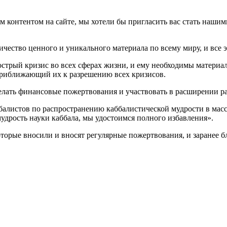
ым контентом на сайте, мы хотели бы пригласить вас стать наш
ество ценного и уникального материала по всему миру, и все э
е острый кризис во всех сферах жизни, и ему необходимы матери
риближающий их к разрешению всех кризисов.
делать финансовые пожертвования и участвовать в расширении ра
балистов по распространению каббалистической мудрости в масс
мудрость науки каббала, мы удостоимся полного избавления».
оторые вносили и вносят регулярные пожертвования, и заранее 