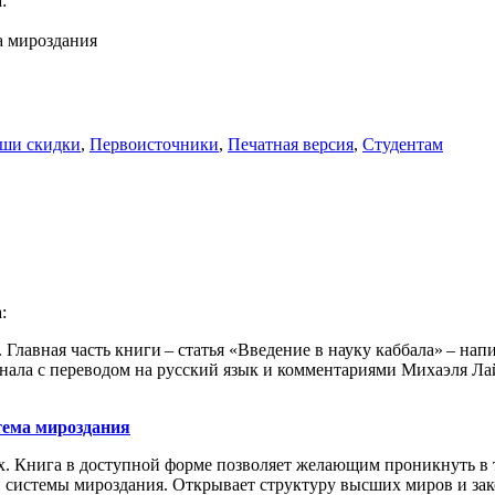
:
а мироздания
ши скидки
,
Первоисточники
,
Печатная версия
,
Студентам
:
Главная часть книги – статья «Введение в науку каббала» – нап
гинала с переводом на русский язык и комментариями Михаэля Л
тема мироздания
. Книга в доступной форме позволяет желающим проникнуть в т
и системы мироздания. Открывает структуру высших миров и за