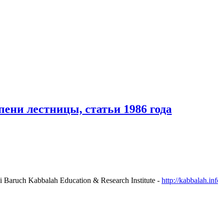
пени лестницы, статьи 1986 года
כל הזכויות שמורות החומר באתר זה מוגש מטעם ארגון  (Bnei Baruch Kabbalah Education & Research Institute -
http://kabbalah.inf