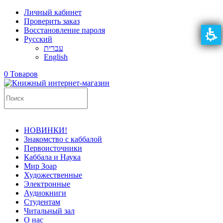
Личный кабинет
פתח
Проверить заказ
תפריט
Восстановление пароля
במצב
Русский
נגיש
עברית
(התפריט
יפתח
English
בחלונית
0 Товаров
פופ-אפ)
НОВИНКИ!
פתח
Знакомство с каббалой
תפריט
Первоисточники
במצב
Каббала и Наука
נגיש
Мир Зоар
(התפריט
Художественные
יפתח
Электронные
בחלונית
Аудиокниги
פופ-אפ)
Студентам
Читальный зал
О нас