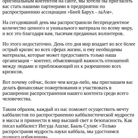
оригинальным контентом на сайте, мы хотели бы пригласить
вас стать нашими партнерами в предприятии по
распространению ассоциации «Бней Барух - лаАм».
На сегодняшний день мы распространили беспрецедентное
количество ценного и уникального материала по всему миру,
и все это благодаря вам, тысячам преданных волонтеров.
Но этого недостаточно. День ото дня мир впадает во все более
острый кризис во всех сферах жизни, и ему необходимы
материалы, которые может предоставить только наша
организация − контент, объясняющий важность отношений
между людьми и приближающий их к разрешению всех
кризисов.
Вот почему сейчас, более чем когда-либо, мы приглашаем вас
делать финансовые пожертвования и участвовать в
расширении распространения нашего контента среди всего
человечества.
Таким образом, каждый из нас поможет осуществить мечту
каббалистов по распространению каббалистической мудрости
в массы и привнести в мир высший свет и безопасность. Как
писал каббалист Иегуда Ашлаг, Бааль Сулам: «Только
распространяя мудрость науки каббала, мы удостоимся
полного избавления».