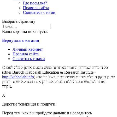
Где посылка?
Правила сайта
Свяжитесь с нами
Выбрать страницу
תוכן
Ваша корзина пока пуста.
מרכזי,
Вернуться в магазин
באפשרותך
ללחוץ
Личный кабинет
אנטר
Правила сайта
כדי
Свяжитесь с нами
לדלג
לאזור
© כל הזכויות שמורות החומר באתר זה מוגש מטעם ארגון קבלה לעם
הבא
(Bnei Baruch Kabbalah Education & Research Institute -
http://kabbalah.info
) למען תיקון העולם ולחיים טובים יותר. בשל כך הוא
מותר לשימוש והפצה ללא הגבלה אם ורק אם תוכנו לא ישונה ויצויין
מקורו.
X
Дорогие товарищи и подруги!
Перед тем, как вы пройдете дальше и насладитесь