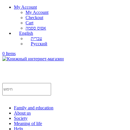
My Account
My Account
Checkout
Cart
אפוס ססמה
English
עברית
Русский
0 Items
Family and education
About us
Society
Meaning of life
Help