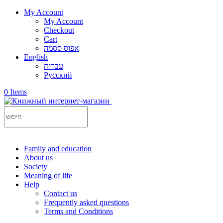
My Account
פתח
תפריט
My Account
במצב
Checkout
נגיש
Cart
אפוס ססמה
(התפריט
English
יפתח
עברית
בחלונית
Русский
פופ-אפ)
0 Items
Family and education
פתח
About us
תפריט
Society
במצב
Meaning of life
נגיש
Help
(התפריט
יפתח
Contact us
בחלונית
Frequently asked questions
Terms and Conditions
פופ-אפ)