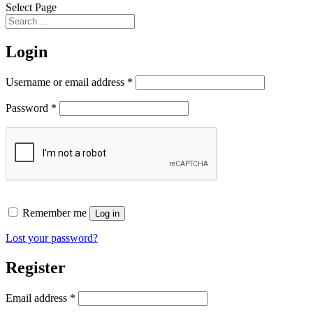
Select Page
תוכן
Login
מרכזי,
באפשרותך
Required
Username or email address
*
ללחוץ
אנטר
Required
Password
*
כדי
לדלג
לאזור
הבא
Remember me
Log in
Lost your password?
Register
Required
Email address
*